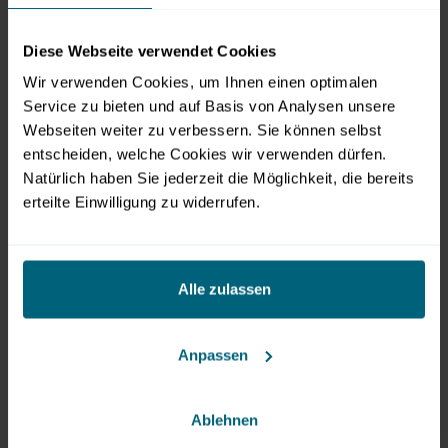
sämtliche Betriebskosten
Diese Webseite verwendet Cookies
Reinigung
Wir verwenden Cookies, um Ihnen einen optimalen
Parkgebühren
Service zu bieten und auf Basis von Analysen unsere
Webseiten weiter zu verbessern. Sie können selbst
Und als kostenlose Zusatzleistung erhalten Sie einen
entscheiden, welche Cookies wir verwenden dürfen.
persönlichen Projektmanager & Veranstaltungstechniker,
Natürlich haben Sie jederzeit die Möglichkeit, die bereits
der ihr Event von Anfang bis zum Ende betreut und das zu
erteilte Einwilligung zu widerrufen.
einem
Fixpreis
- ohne versteckte Kosten!
Für Ihr Vorhaben sind 600 Personen zu gering kalkuliert?
Kein Problem: wir erweitern Ihre Wünsche gerne bis zu
Alle zulassen
1.000 Personen
und adaptieren die notwendigen Bereiche
für Sie - auch das erhalten Sie zum
Fixpreis
- ohne
Anpassen
versteckte Kosten!
Sie sind interessiert? Dann kontaktieren Sie Frau Michaela
Ablehnen
Glinz für ein maßgeschneidertes Angebot per Mail