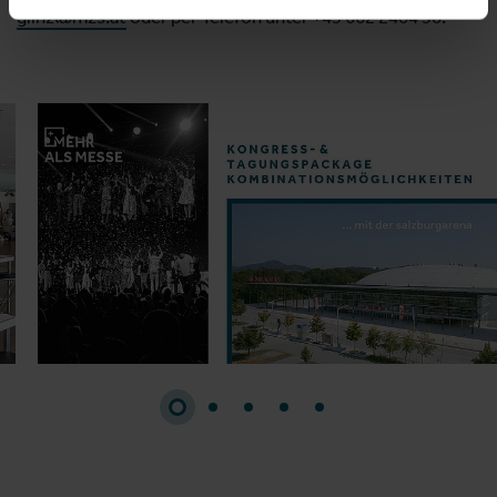
glinz@mzs.at
oder per Telefon unter +43 662 2404 50.