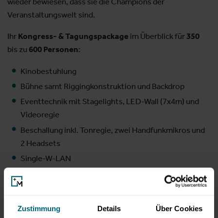
wieder bewiesen, dass sie die Champions der
Veranstaltungswelt sind.
Ihr
Kongress- & Tagungspackage
im Überblick für
350
bis zu
600 Personen
:
Kinobestuhlung
Bühne samt Riggingkonstruktion und Backdrop
Eventtechnik mit Stagelights, LED-Wall (7x4m) und
Videoregie
Beschallung inkl. Tonregie, zwei Handfunkmikros und
2 Headsets
Single-W-LAN
Cateringoutlets in Halle 1: Foyer 1 und Restaurant 1.
OG
Cateringoutlets salzburgarena: Hauptfoyer, Bistro &
Zustimmung
Details
Über Cookies
Bar 1. OG