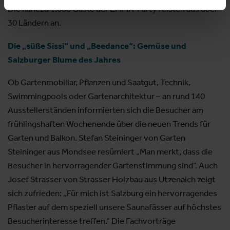
Die nahezu 1.000 Gäste der EMMA-Party reisten aus über
30 Ländern an.
Die „süße Sissi“ und „Beedance“: Gemüse und
Salzburger Blume des Jahres
Ob Gartenmobiliar, Pflanzen und Saatgut, Technik,
Swimmingpools oder Gartenarchitektur – an rund 140
Ausstellerständen informierten sich die Besucher am
frühlingshaften Wochenende über die neuen Trends für
Garten und Balkon. Stefan Steininger von Garten
Steininger aus Mondsee resümiert „Man merkt, dass die
Besucher in hervorragender Gartenstimmung sind“. Auch
Josef Strasser von Strasser Holzbau aus Utzenaich zeigt
sich zufrieden: „Für mich ist Salzburg ein hervorragendes
Pflaster auf dem speziell unsere Saunafässer auf höchstes
Besucherinteresse treffen.“ Die Fachvorträge