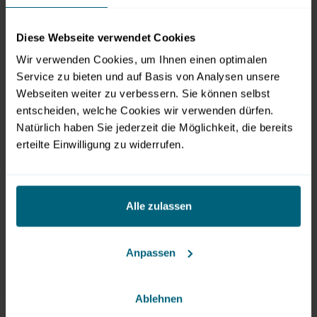
GmbH und Hersteller der High End Car Audio Marken Brax,
Helix und Match. Erstmals als Aussteller in der
Diese Webseite verwendet Cookies
CarMediaWorld vertreten war die Clarion Europa GmbH.
Wir verwenden Cookies, um Ihnen einen optimalen
Produkt- und Marketingmanager Sascha Adam fasst
Service zu bieten und auf Basis von Analysen unsere
zusammen: „Unsere Premiere als Aussteller auf der
Webseiten weiter zu verbessern. Sie können selbst
CarMediaWorld werten wir als gelungenen Auftakt für
entscheiden, welche Cookies wir verwenden dürfen.
unsere Messeaktivitäten in 2016. Wir erlebten ein
Natürlich haben Sie jederzeit die Möglichkeit, die bereits
hochinteressiertes Publikum, das wir mit kompetenten
erteilte Einwilligung zu widerrufen.
Informationen und Vorführungen für unsere
hochwertigen Car Audio und Infotainment-Produkte
begeistern konnten.“
Alle zulassen
Beim EMMA Sound Quality Europafinale traten heuer
mehr als 250 Wettbewerbsfahrzeuge aus 25 Ländern
Anpassen
Europas gegeneinander an. Hierbei nahmen die
Teilnehmer, unter anderem aus Russland, mit Ihren
Ablehnen
Fahrzeugen Anreisen von bis zu 4.000 Kilometern in Kauf.