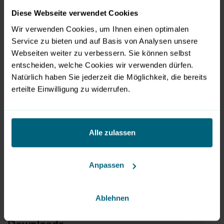
müssen, ersuchen wir um Anmeldung im Ticketshop
Diese Webseite verwendet Cookies
auf
www.customized-salzburg.at
mit dem Gutscheincode:
Wir verwenden Cookies, um Ihnen einen optimalen
WarmUpCustomized.
Service zu bieten und auf Basis von Analysen unsere
Webseiten weiter zu verbessern. Sie können selbst
Das detaillierte Programm entnehmen Sie bitte der
entscheiden, welche Cookies wir verwenden dürfen.
Website:
www.customized-salzburg.at
.
Natürlich haben Sie jederzeit die Möglichkeit, die bereits
erteilte Einwilligung zu widerrufen.
Vom 29. bis 30. April 2022 findet die erste CUSTOMIZED
Salzburg statt. Dabei geht es um Motorsport, sämtliche
Bereiche des Tunings (Leistungs-, Fahrwerks-, optisches
Alle zulassen
und akustisches Tuning durch
EMMA Carmedia World
) und
in der Private Car Area, kann jeder Automobil-
Enthusiast sein Unikat der Öffentlichkeit präsentieren
Anpassen
und auch Showruns können bestaunt werden.
Ablehnen