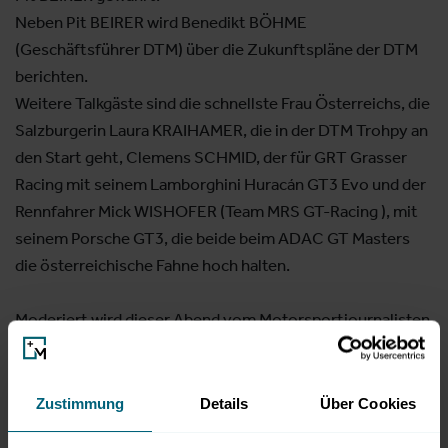
Neben Pit BEIRER wird Benedikt BÖHME
(Geschäftsführer DTM) über die Zukunftspläne der DTM
berichten.
​Weitere Talkgäste sind die schnellste Frau Österreichs, die
Salzburgerin Laura KRAIHAMER, die in der DTM Trohpy an
den Start geht, Clemens SCHMID, der für GRT Grasser
Racing mit seinem Lamborghini Huracán GT3 Evo und der
Rennfahrer Mick WISHOFER (Team MRS GT-Racing ), mit
seinem Porsche GT3, die beide beim ADAC GT Masters
die österreichische Fahne hoch halten.
Moderiert wird dieser Abend vom Motorsportjournalisten
Gerhard Kuntschik.
Da es bei dieser Veranstaltung nur begrenzte Plätze gibt
Zustimmung
Details
Über Cookies
und die COVID-Bestimmungen eingehalten werden