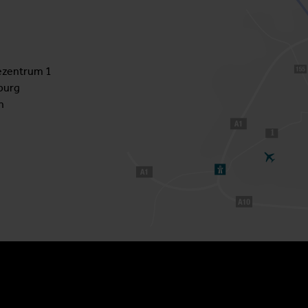
zentrum 1
burg
h
1