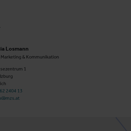
t
lia Losmann
 Marketing & Kommunikation
sezentrum 1
lzburg
ich
662 2404 13
n@mzs.at