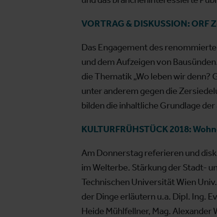
VORTRAG & DISKUSSION: ORF Zeit
Das Engagement des renommierten 
und dem Aufzeigen von Bausünden. 
die Thematik „Wo leben wir denn? G
unter anderem gegen die Zersiedelu
bilden die inhaltliche Grundlage d
KULTURFRÜHSTÜCK 2018: Wohnen 
Am Donnerstag referieren und disk
im Welterbe. Stärkung der Stadt- un
Technischen Universität Wien Univ. P
der Dinge erläutern u.a. Dipl. Ing. 
Heide Mühlfellner, Mag. Alexander 