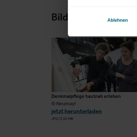
Bilder
Ablehnen
Denkmalpflege hautnah erleben
© Neumayr
jetzt herunterladen
JPG
|
2.02 MB