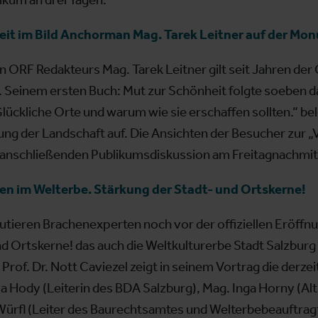
 im Bild Anchorman Mag. Tarek Leitner auf der Mo
ORF Redakteurs Mag. Tarek Leitner gilt seit Jahren de
Seinem ersten Buch: Mut zur Schönheit folgte soeben das
lückliche Orte und warum wie sie erschaffen sollten.“ be
ng der Landschaft auf. Die Ansichten der Besucher zur 
er anschließenden Publikumsdiskussion am Freitagnachmit
im Welterbe. Stärkung der Stadt- und Ortskerne!
utieren Brachenexperten noch vor der offiziellen Eröf
d Ortskerne! das auch die Weltkulturerbe Stadt Salzburg b
rof. Dr. Nott Caviezel zeigt in seinem Vortrag die derzeiti
Eva Hody (Leiterin des BDA Salzburg), Mag. Inga Horny (Alt
Würfl (Leiter des Baurechtsamtes und Welterbebeauftragt