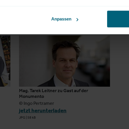
Anpassen
Mag. Tarek Leitner zu Gast auf der
Monumento
© Ingo Pertramer
jetzt herunterladen
JPG
|
58 kB