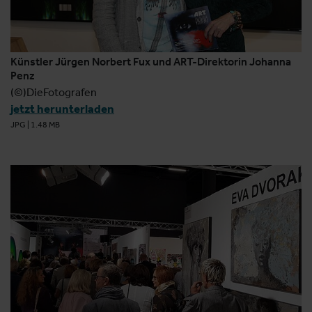
Künstler Jürgen Norbert Fux und ART-Direktorin Johanna
Penz
(©)DieFotografen
jetzt herunterladen
JPG
|
1.48 MB