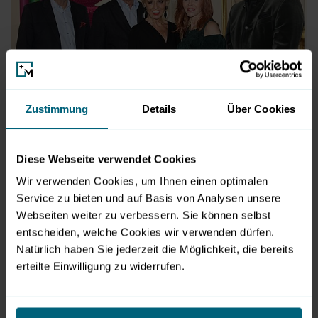
Zustimmung
Details
Über Cookies
Die Eröffnungsfeier mit Hans Harrer, Bürgermeister Harald
Preuner, Eva von Schilgen, ART-Direktorin Johanna Penz
Diese Webseite verwendet Cookies
und Michael Wagner
(©)DieFotografen
Wir verwenden Cookies, um Ihnen einen optimalen
jetzt herunterladen
Service zu bieten und auf Basis von Analysen unsere
JPG
|
1.23 MB
Webseiten weiter zu verbessern. Sie können selbst
entscheiden, welche Cookies wir verwenden dürfen.
Natürlich haben Sie jederzeit die Möglichkeit, die bereits
erteilte Einwilligung zu widerrufen.