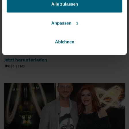
Alle zulassen
Anpassen
Ablehnen
Internationale Galeristen stellten in Salzburg aus
(©)DieFotografen
jetzt herunterladen
JPG
|
3.27 MB