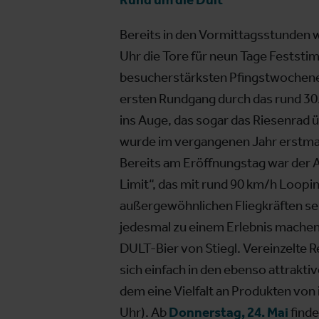
Bereits in den Vormittagsstunden 
Uhr die Tore für neun Tage Feststi
besucherstärksten Pfingstwochene
ersten Rundgang durch das rund 30
ins Auge, das sogar das Riesenrad ü
wurde im vergangenen Jahr erstmals
Bereits am Eröffnungstag war der A
Limit“, das mit rund 90 km/h Loopi
außergewöhnlichen Fliegkräften sein
jedesmal zu einem Erlebnis machen
DULT-Bier von Stiegl. Vereinzelte
sich einfach in den ebenso attrakt
dem eine Vielfalt an Produkten von 
Uhr). Ab
Donnerstag, 24. Mai
finde