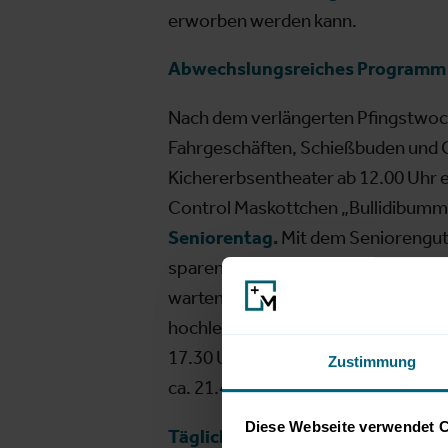
erworben werden kann.
Abwechslungsreiches Programm 
Nach dem verlängerten Pfingstwo
Fahrgeschäften, Schießbuden und G
Kichererbsentheater ab 12.00 Uhr 
Control Maskottchen „Bullidibumm“ 
Seniorentag.
Mit dem Seniorengutsc
sparen. Beim SalzburgMilch Wettmel
warten tolle Preise von SalzburgMilc
hochleben. Am darauffolgenden
Le
17.30 Uhr mit den Fetzentalern in d
Zustimmung
ca. 21.45 Uhr wird der Salzburger 
Diese Webseite verwendet 
Täglich Live-Musik in der Stieglha