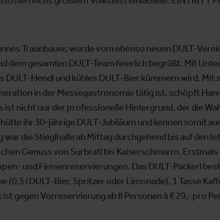
Westösterreichs größtem Volksfest einläutete. EINTRITT F
, Hannes Traunbauer, wurde vom ebenso neuen DULT-Vere
d dem gesamten DULT-Team feierlich begrüßt. Mit Unters
ges DULT-Hendl und kühles DULT-Bier kümmern wird. Mit 
Generation in der Messegastronomie tätig ist, schöpft Ha
t nicht nur der professionelle Hintergrund, der die Wahl
delhütte ihr 30-jährige DULT-Jubiläum und kennen somit a
war die Stieglhalle ab Mittag durchgehend bis auf den letz
schen Genuss von Surbratl bis Kaiserschmarrn. Erstmals g
en- und Firmenreservierungen. Das DULT-Packerl beste
e (0,5 l DULT-Bier, Spritzer oder Limonade), 1 Tasse Kaf
ist gegen Vorreservierung ab 8 Personen à € 29,- pro Per