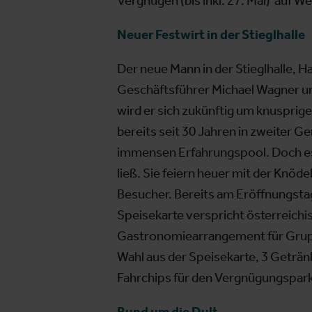
Vergnügen (bis inkl. 27. Mai) auf 
Neuer Festwirt in der Stieglhalle
Der neue Mann in der Stieglhalle
Geschäftsführer Michael Wagner un
wird er sich zukünftig um knuspri
bereits seit 30 Jahren in zweiter 
immensen Erfahrungspool. Doch es is
ließ. Sie feiern heuer mit der Knö
Besucher. Bereits am Eröffnungstag 
Speisekarte verspricht österreichi
Gastronomiearrangement für Grupp
Wahl aus der Speisekarte, 3 Getränk
Fahrchips für den Vergnügungspark 
Rund um die Dult