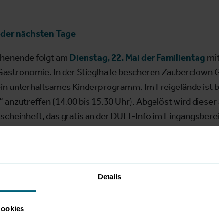
der nächsten Tage
chenende folgt am
Dienstag, 22. Mai der Familientag
mit
astronomie. In der Stieglhalle bescheren Zauberclown 
ein unterhaltsames Kinderprogramm. Im Freigelände ist b
anzutreffen (14.00 bis 15.30 Uhr). Abgelöst wird diese
heinheft, das gratis an der DULT-Info im Eingangsbereich 
ken von 11.00 bis 15.00 ist bäuerliches Geschick gefra
h. Pirnis Plattenkiste lässt ab 17.30 Uhr vergangene Zeite
derhosenDonnerstag, 24. Mai
gilt es die Tracht auszufü
er Stieglhalle. Der Freitag ist wieder für das obligatori
Details
Himmel in ein buntes Farbenkleid getaucht, das so das l
Cookies
lle