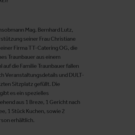
REI!
insobmann Mag. Bernhard Lutz,
tützung seiner Frau Christiane
seiner Firma TT-Catering OG, die
nnes Traunbauer aus einem
 auf die Familie Traunbauer fallen
uch Veranstaltungsdetails und DULT-
ten Sitzplatz gefüllt. Die
ibt es ein spezielles
hend aus 1 Breze, 1 Gericht nach
fee, 1 Stück Kuchen, sowie 2
son erhältlich.