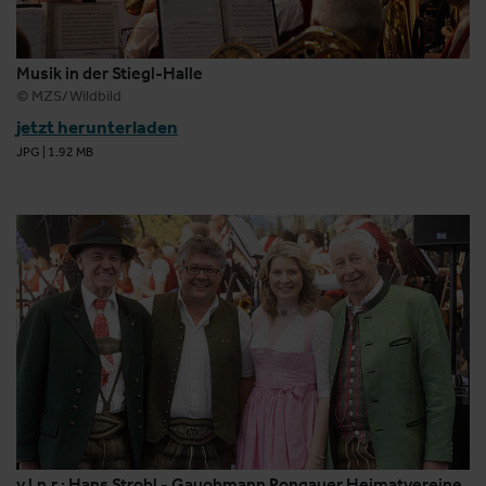
Musik in der Stiegl-Halle
© MZS/Wildbild
jetzt herunterladen
JPG
|
1.92 MB
v.l.n.r.: Hans Strobl - Gauobmann Pongauer Heimatvereine,