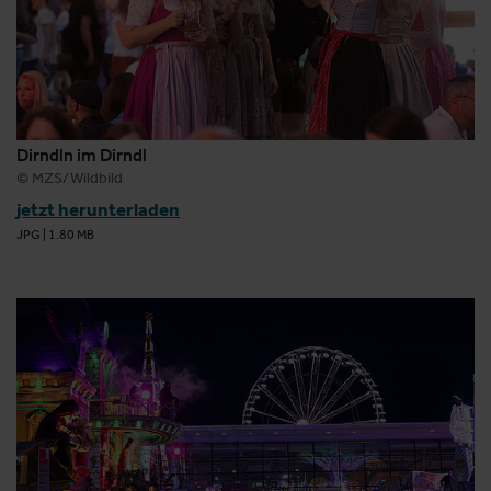
Dirndln im Dirndl
© MZS/Wildbild
jetzt herunterladen
JPG
|
1.80 MB