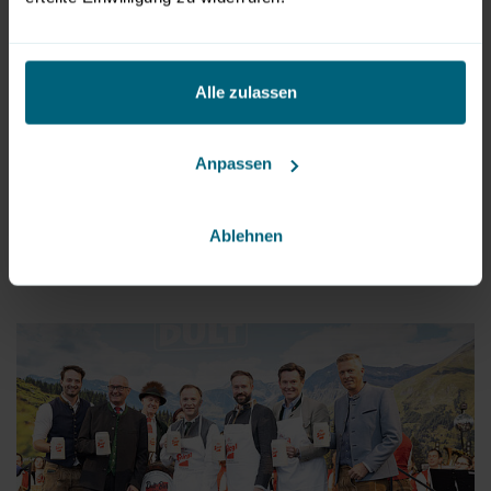
Alle zulassen
Anpassen
Bürgermeister Bernhard Auinger bei der Eröffnung
© MZS/Wildbild
jetzt herunterladen
Ablehnen
JPG
|
1.62 MB