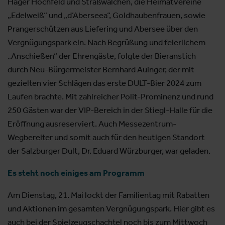
Hager Hochfeld und Straßwalchen, die Heimatvereine
„Edelweiß“ und „d’Aberseea“, Goldhaubenfrauen, sowie
Prangerschützen aus Liefering und Abersee über den
Vergnügungspark ein. Nach Begrüßung und feierlichem
„Anschießen“ der Ehrengäste, folgte der Bieranstich
durch Neu-Bürgermeister Bernhard Auinger, der mit
gezielten vier Schlägen das erste DULT-Bier 2024 zum
Laufen brachte. Mit zahlreicher Polit-Prominenz und rund
250 Gästen war der VIP-Bereich in der Stiegl-Halle für die
Eröffnung ausreserviert. Auch Messezentrum-
Wegbereiter und somit auch für den heutigen Standort
der Salzburger Dult, Dr. Eduard Würzburger, war geladen.
Es steht noch einiges am Programm
Am Dienstag, 21. Mai lockt der Familientag mit Rabatten
und Aktionen im gesamten Vergnügungspark. Hier gibt es
auch bei der Spielzeugschachtel noch bis zum Mittwoch