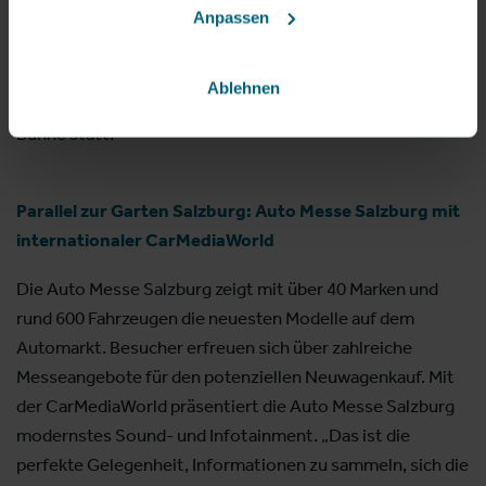
Werkstücke in verschiedenen Kategorien an. Beim
Anpassen
Lehrlingswettbewerb der Friseure werden die neuesten
Haartrends zum Thema „Flower Power“ präsentiert. Die
Ablehnen
Siegerehrungen finden auf der Servus in Stadt & Land
Bühne statt.
Parallel zur Garten Salzburg: Auto Messe Salzburg mit
internationaler CarMediaWorld
Die Auto Messe Salzburg zeigt mit über 40 Marken und
rund 600 Fahrzeugen die neuesten Modelle auf dem
Automarkt. Besucher erfreuen sich über zahlreiche
Messeangebote für den potenziellen Neuwagenkauf. Mit
der CarMediaWorld präsentiert die Auto Messe Salzburg
modernstes Sound- und Infotainment. „Das ist die
perfekte Gelegenheit, Informationen zu sammeln, sich die