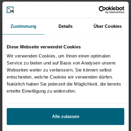
Wie bereits erwähnt wird erstmals der Garten des
Jahres live auf der Bühne gekürt. Die bewährten Küren
zur Salzburger Blume des Jahres 2017 sowie zum
Zustimmung
Details
Über Cookies
Gemüse des Jahres 2017 der Salzburger Gärtner und
Gemüsebauern runden das Bühnenprogramm optimal
ab.
Diese Webseite verwendet Cookies
Wir verwenden Cookies, um Ihnen einen optimalen
Service zu bieten und auf Basis von Analysen unsere
Hochzeitsfeeling und Flower Power bieten die
Webseiten weiter zu verbessern. Sie können selbst
Lehrlingswettbewerbe
entscheiden, welche Cookies wir verwenden dürfen.
Natürlich haben Sie jederzeit die Möglichkeit, die bereits
Der traditionelle Lehrlingswettbewerb der Floristen ist
erteilte Einwilligung zu widerrufen.
die perfekte Inspiration für zukünftige Brautpaare und
begeistert mit phantasievollen Arrangements zum
Thema „Hochzeit“. Die Wettbewerbsteilnehmer zeigen ihr
Alle zulassen
Können und fertigen – von Hochzeitstafeln über
Autoschmuck bis hin zum Brautstrauß – fabelhafte