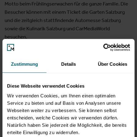
Motto beim Frühlingserwachen für die ganze Familie. Die
Besucher können mit einem Ticket die Garten Salzburg
und die zeitgleich stattfindende Automesse Salzburg
sowie die Kulinarik Salzburg und CarMediaWorld
besuchen.
INFOS:
22.-24.März 2019
Zustimmung
Details
Über Cookies
Öffnungszeiten: Fr. 11:00-17:00 Uhr, Sa. 9:00 – 17:00
Uhr, So. 9:00 – 17:00 Uhr
Diese Webseite verwendet Cookies
Ort: Messezentrum Salzburg, Am Messezentrum 1,
Wir verwenden Cookies, um Ihnen einen optimalen
5020 Salzburg
Service zu bieten und auf Basis von Analysen unsere
Eintritt: € 10,-, ermäßigt € 8,-
Webseiten weiter zu verbessern. Sie können selbst
entscheiden, welche Cookies wir verwenden dürfen.
www.messezentrum-salzburg.at
Natürlich haben Sie jederzeit die Möglichkeit, die bereits
erteilte Einwilligung zu widerrufen.