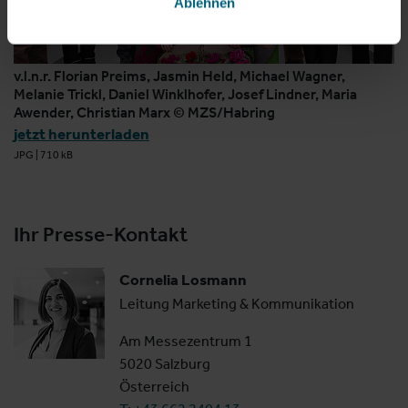
Ablehnen
v.l.n.r. Florian Preims, Jasmin Held, Michael Wagner,
Melanie Trickl, Daniel Winklhofer, Josef Lindner, Maria
Awender, Christian Marx © MZS/Habring
jetzt herunterladen
JPG
|
710 kB
Ihr Presse-Kontakt
Cornelia Losmann
Leitung Marketing & Kommunikation
Am Messezentrum 1
5020 Salzburg
Österreich