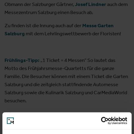
Obmann der Salzburger Gärtner,
Josef Lindner
auch dem
Messezentrum Salzburg einen Besuch ab.
Zu finden ist die Innung auch auf der
Messe Garten
Salzburg
mit dem Lehrlingswettbewerb der Floristen!
Frühlings-Tipp:
„1 Ticket = 4 Messen“ So lautet das
Motto des Frühjahrsmesse-Quartetts für die ganze
Familie. Die Besucher können mit einem Ticket die Garten
Salzburg und die zeitgleich stattfindende Automesse
Salzburg sowie die Kulinarik Salzburg und CarMediaWorld
besuchen.
Infos:
22.-24. März 2018