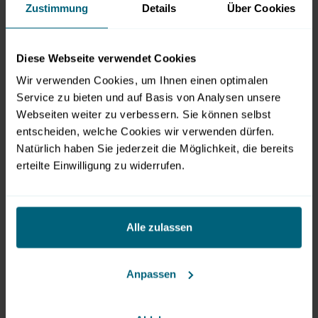
Öffnungszeiten: Fr. 11:00-17:00 Uhr, Sa. 9:00 – 17:00
Zustimmung
Details
Über Cookies
Uhr, So. 9:00 – 17:00 Uhr
Ort: Messezentrum Salzburg, Am Messezentrum 1,
Diese Webseite verwendet Cookies
5020 Salzburg
Wir verwenden Cookies, um Ihnen einen optimalen
Eintritt: € 10,-, ermäßigt € 8,-
Service zu bieten und auf Basis von Analysen unsere
www.garten-salzburg.at
Webseiten weiter zu verbessern. Sie können selbst
entscheiden, welche Cookies wir verwenden dürfen.
Natürlich haben Sie jederzeit die Möglichkeit, die bereits
erteilte Einwilligung zu widerrufen.
Bilder
Alle zulassen
Anpassen