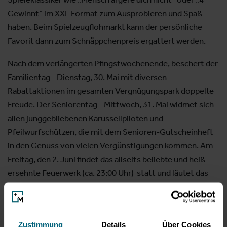
Gewinnt“ im XXL Format zum Ausprobieren und Spaß
haben. Beim Spielzeugflohmarkt kann der persönliche
Favorit dann zum Schnäppchenpreis ergattert werden.
Nach dem verlängerten Pfingstwochenende, beschert der
Familientag - Dienstag, 30. Mai mit diversen
Rabattaktionen im gesamten Vergnügungspark doppelte
Freude. Der Seniorentag - Mittwoch, 31. Mai widmet sich
allen junggebliebenen Karussellpiloten und
Pfeilwurfschützen, die mit dem Senioren-Gutscheinheft
in den Genuss von vielen Vergünstigungen kommen. Am
Freitag, den 2. Juni findet das allseits beliebte und heiß
ersehnte Feuerwerk (ca. 23:00 Uhr) statt und läutet das
zweite DULT-Wochenende ein.
Die Salzburger Dult ist gerüstet für ihre 49. Runde im
Messezentrum. Und egal ob strahlender Sonnenschein
Zustimmung
Details
Über Cookies