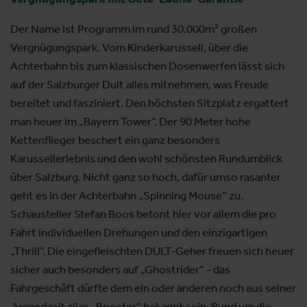
Der Name ist Programm im rund 30.000m² großen
Vergnügungspark. Vom Kinderkarussell, über die
Achterbahn bis zum klassischen Dosenwerfen lässt sich
auf der Salzburger Dult alles mitnehmen, was Freude
bereitet und fasziniert. Den höchsten Sitzplatz ergattert
man heuer im „Bayern Tower“. Der 90 Meter hohe
Kettenflieger beschert ein ganz besonders
Karussellerlebnis und den wohl schönsten Rundumblick
über Salzburg. Nicht ganz so hoch, dafür umso rasanter
geht es in der Achterbahn „Spinning Mouse“ zu.
Schausteller Stefan Boos betont hier vor allem die pro
Fahrt individuellen Drehungen und den einzigartigen
„Thrill“. Die eingefleischten DULT-Geher freuen sich heuer
sicher auch besonders auf „Ghostrider“ - das
Fahrgeschäft dürfte dem ein oder anderen noch aus seiner
Jugendzeit alias „Booster“ bekannt sein. Rund um die