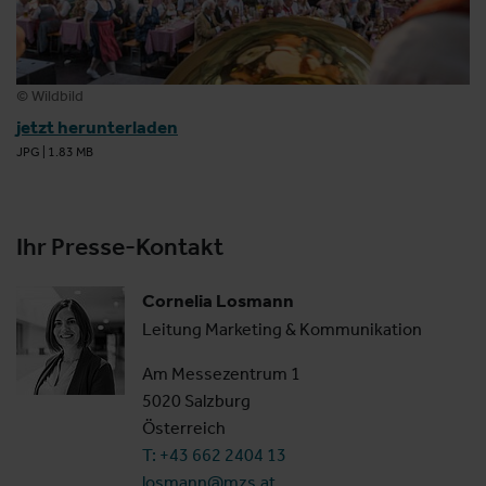
© Wildbild
jetzt herunterladen
JPG
|
1.83 MB
Ihr Presse-Kontakt
Cornelia Losmann
Leitung Marketing & Kommunikation
Am Messezentrum 1
5020 Salzburg
Österreich
T: +43 662 2404 13
losmann@mzs.at