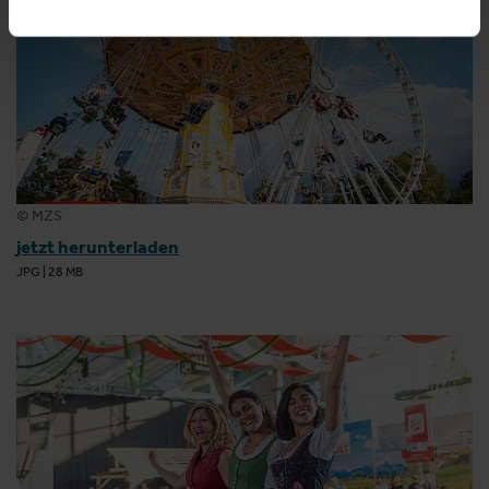
© MZS
jetzt herunterladen
JPG
|
28 MB