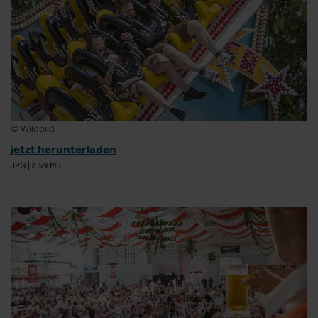
© Wildbild
jetzt herunterladen
JPG
|
2.59 MB