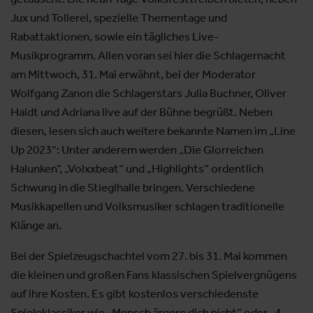
Jux und Tollerei, spezielle Thementage und
Rabattaktionen, sowie ein tägliches Live-
Musikprogramm. Allen voran sei hier die Schlagernacht
am Mittwoch, 31. Mai erwähnt, bei der Moderator
Wolfgang Zanon die Schlagerstars Julia Buchner, Oliver
Haidt und Adriana live auf der Bühne begrüßt. Neben
diesen, lesen sich auch weitere bekannte Namen im „Line
Up 2023“: Unter anderem werden „Die Glorreichen
Halunken“, „Volxxbeat“ und „Highlights“ ordentlich
Schwung in die Stieglhalle bringen. Verschiedene
Musikkapellen und Volksmusiker schlagen traditionelle
Klänge an.
Bei der Spielzeugschachtel vom 27. bis 31. Mai kommen
die kleinen und großen Fans klassischen Spielvergnügens
auf ihre Kosten. Es gibt kostenlos verschiedenste
Spieleklassiker wie „Mensch ärgere dich nicht“ oder „4