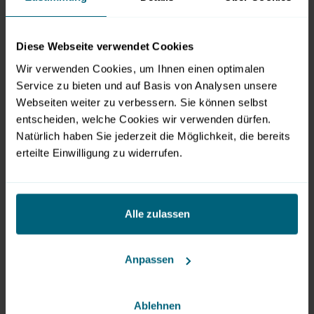
oder Salzburger Schnürlregen: Mit dem In- und
Outdoorvergnügungspark ist das größte Volksfest
Diese Webseite verwendet Cookies
Westösterreichs für alle Wetterlagen gerüstet. Hier lassen
sich ab kommendem Samstag wieder nach Herzenslust
Wir verwenden Cookies, um Ihnen einen optimalen
Service zu bieten und auf Basis von Analysen unsere
die schönen Seiten des Lebens genießen.
Webseiten weiter zu verbessern. Sie können selbst
entscheiden, welche Cookies wir verwenden dürfen.
Natürlich haben Sie jederzeit die Möglichkeit, die bereits
Downloads
erteilte Einwilligung zu widerrufen.
Jährlich ruft die Salzburger Dult
PDF
|
250 kB
Alle zulassen
Bilder
Anpassen
Ablehnen