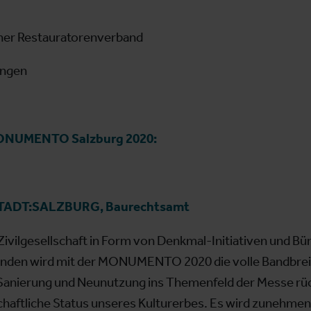
her Restauratorenverband
ungen
MONUMENTO Salzburg 2020:
 STADT:SALZBURG, Baurechtsamt
Zivilgesellschaft in Form von Denkmal-Initiativen und Bü
enden wird mit der MONUMENTO 2020 die volle Bandbreite
 Sanierung und Neunutzung ins Themenfeld der Messe rück
chaftliche Status unseres Kulturerbes. Es wird zunehme