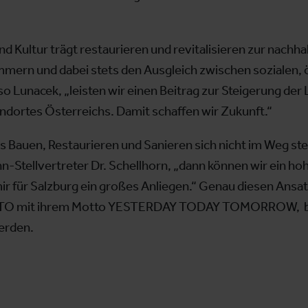
nd Kultur trägt restaurieren und revitalisieren zur nachh
ümmern und dabei stets den Ausgleich zwischen sozialen
so Lunacek, „leisten wir einen Beitrag zur Steigerung de
ndortes Österreichs. Damit schaffen wir Zukunft.“
 Bauen, Restaurieren und Sanieren sich nicht im Weg st
Stellvertreter Dr. Schellhorn, „dann können wir ein hoh
mir für Salzburg ein großes Anliegen.“ Genau diesen Ansat
O mit ihrem Motto YESTERDAY TODAY TOMORROW, bei 
werden.