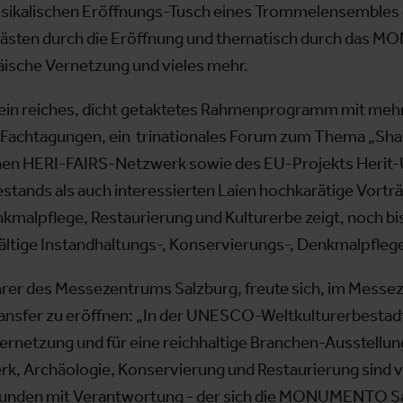
sikalischen Eröffnungs-Tusch eines Trommelensembles d
t-Gästen durch die Eröffnung und thematisch durch d
ische Vernetzung und vieles mehr.
 ein reiches, dicht getaktetes Rahmenprogramm mit mehr 
chtagungen, ein trinationales Forum zum Thema „Shar
hen HERI-FAIRS-Netzwerk sowie des EU-Projekts Herit-U
estands als auch interessierten Laien hochkarätige Vortr
alpflege, Restaurierung und Kulturerbe zeigt, noch bis 
lfältige Instandhaltungs-, Konservierungs-, Denkmalpfleg
hrer des Messezentrums Salzburg, freute sich, im Messe
nsfer zu eröffnen: „In der UNESCO-Weltkulturerbestadt
rnetzung und für eine reichhaltige Branchen-Ausstellun
rk, Archäologie, Konservierung und Restaurierung sind ve
unden mit Verantwortung - der sich die MONUMENTO Salz