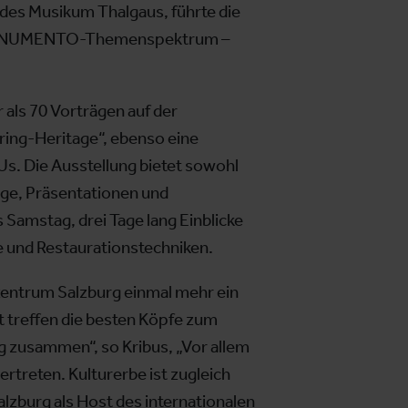
es Musikum Thalgaus, führte die
as MONUMENTO-Themenspektrum –
als 70 Vorträgen auf der
ing-Heritage“, ebenso eine
s. Die Ausstellung bietet sowohl
äge, Präsentationen und
Samstag, drei Tage lang Einblicke
e und Restaurationstechniken.
zentrum Salzburg einmal mehr ein
 treffen die besten Köpfe zum
g zusammen“, so Kribus, „Vor allem
rtreten. Kulturerbe ist zugleich
burg als Host des internationalen