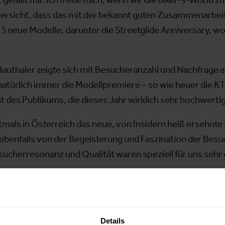
versicht, dass das mit der bekannt guten Zusammenarbeit 
 5 neue Modelle, darunter die Streetglide Anniversary, 
authaler zeigte sich mit Besucheranzahl und Nachfrage 
ürlich immer die Modellpremiere – so wie heuer die KTM
 des Publikums, die dieses Jahr wirklich sehr hochwertig 
tmals in Österreich das neue, von Insidern heiß ersehnte 
 ebenfalls von der Begeisterung und Faszination der Bes
cherresonanz und Qualität waren speziell für uns sehr 
ogacnik von der Firma SitzDesign, der vor allem Kunden
erandrang auf unserem Stand, der von Jahr zu Jahr stei
e. Wir fühlen uns ebenso wohl wie auch unsere Kunden. Wi
Details