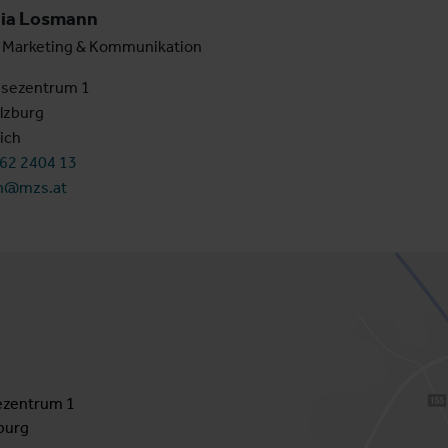
lia Losmann
 Marketing & Kommunikation
sezentrum 1
lzburg
ich
662 2404 13
n@mzs.at
zentrum 1
burg