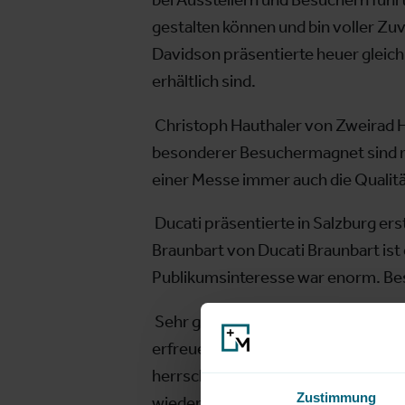
gestalten können und bin voller Zu
Davidson präsentierte heuer gleich
erhältlich sind.
Christoph Hauthaler von Zweirad H
besonderer Besuchermagnet sind nat
einer Messe immer auch die Qualität
Ducati präsentierte in Salzburg ers
Braunbart von Ducati Braunbart ist
Publikumsinteresse war enorm. Besu
Sehr gut gefällt es auch Gerhard P
erfreuen uns am wachsenden Besuch
herrscht eine gemütliche Atmosphär
Zustimmung
wieder mit dabei.“