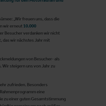
altung für den Motorradfan und
mee: „Wir freuen uns, dass die
en wir erneut
10.000
r Besucher verdanken wir nicht
 das wir nächstes Jahr mit
Rückmeldungen von Besucher- als
. Wir steigern uns von Jahr zu
sehr zufrieden. Besonders
gen Rahmenprogramm eine
die zu einer guten Gesamtstimmung
 zukünftig gemeinsam noch größer