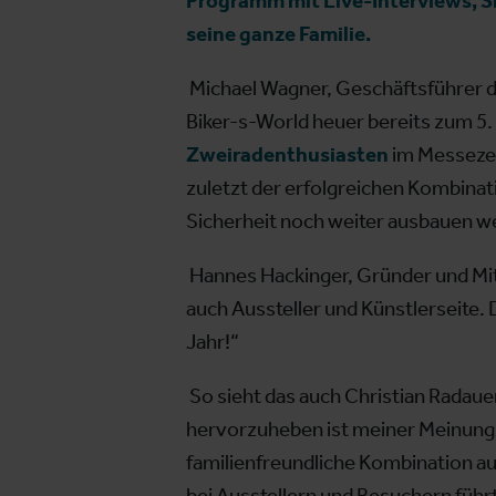
Programm mit Live-Interviews, S
seine ganze Familie.
Michael Wagner, Geschäftsführer d
Biker-s-World heuer bereits zum 5.
Zweiradenthusiasten
im Messezen
zuletzt der erfolgreichen Kombinat
Sicherheit noch weiter ausbauen w
Hannes Hackinger, Gründer und Mit
auch Aussteller und Künstlerseite. 
Jahr!“
So sieht das auch Christian Radaue
hervorzuheben ist meiner Meinung 
familienfreundliche Kombination a
bei Ausstellern und Besuchern führt