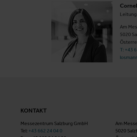
Corne
Leitung
Am Mes
5020 Sa
Österre
T: +43 
losman
KONTAKT
Messezentrum Salzburg GmbH
Am Messe
Tel:
+43 662 24 04 0
5020 Salz