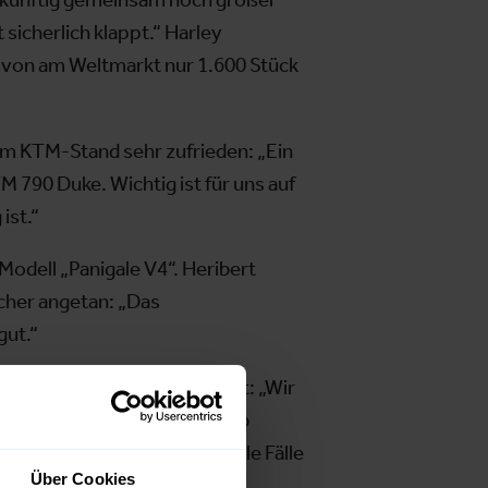
sicherlich klappt.“ Harley
wovon am Weltmarkt nur 1.600 Stück
am KTM-Stand sehr zufrieden: „Ein
 790 Duke. Wichtig ist für uns auf
ist.“
Modell „Panigale V4“. Heribert
ucher angetan: „Das
gut.“
resonanz und Ambiente betont: „Wir
gt. Hier im Gentleman’s Club
r sind nächstes Jahr auf alle Fälle
Über Cookies