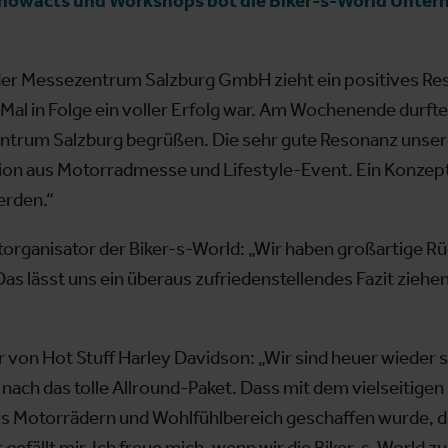
howacts und Workshops bot die Biker-s-World Unterh
er Messezentrum Salzburg GmbH zieht ein positives Resü
 Mal in Folge ein voller Erfolg war. Am Wochenende durft
trum Salzburg begrüßen. Die sehr gute Resonanz unsere
ion aus Motorradmesse und Lifestyle-Event. Ein Konzept,
erden.“
organisator der Biker-s-World: „Wir haben großartige 
Das lässt uns ein überaus zufriedenstellendes Fazit ziehen
r von Hot Stuff Harley Davidson: „Wir sind heuer wieder 
nach das tolle Allround-Paket. Dass mit dem vielseiti
us Motorrädern und Wohlfühlbereich geschaffen wurde, 
 gefällt mir. Ich freue mich, wenn wir die Biker-s-World