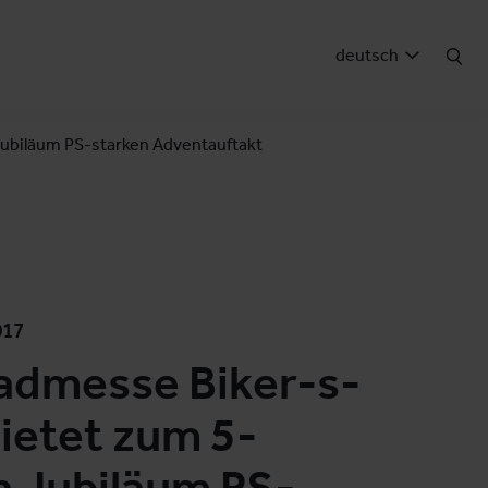
deutsch
Jubiläum PS-starken Adventauftakt
017
admesse Biker-s-
ietet zum 5-
n Jubiläum PS-