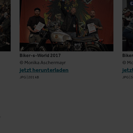
Biker-s-World 2017
Bike
© Monika Aschermayr
© Mo
jetzt herunterladen
jetz
JPG
|
201 kB
JPG
|
5
t