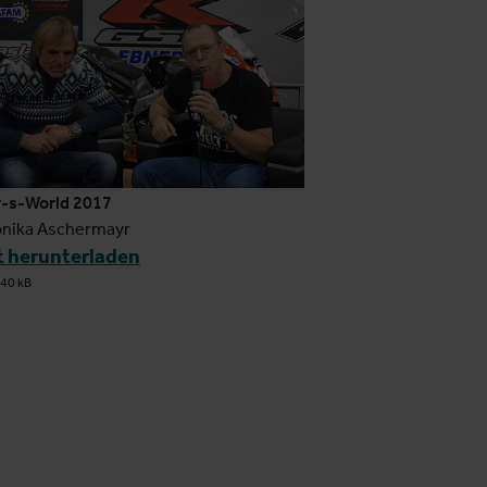
r-s-World 2017
nika Aschermayr
t herunterladen
40 kB