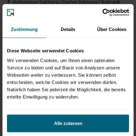
Automesse Salzburg / Garten Salzburg / Kulinarik
Salzburg (20.-22. März)
Instandhaltungstage (31. März – 2. April)
Internationale Hundeausstellung (28.-29. März)
Zustimmung
Details
Über Cookies
Chormusical: Martin Luther King – ein Traum
verändert die Welt! (1. April)
Diese Webseite verwendet Cookies
Diverse Corporate Events
Wir verwenden Cookies, um Ihnen einen optimalen
Service zu bieten und auf Basis von Analysen unsere
Als Messe- und Eventveranstalter sind wir auch unter
Webseiten weiter zu verbessern. Sie können selbst
schwierigen Bedingungen stets bemüht, die Bedürfnisse
entscheiden, welche Cookies wir verwenden dürfen.
unserer Aussteller, Besucher und Partner zu erfüllen.
Natürlich haben Sie jederzeit die Möglichkeit, die bereits
Mögliche Ersatztermine und nächste Schritte stimmen wir
erteilte Einwilligung zu widerrufen.
aktuell ab und geben diese zeitnah bekannt.
Alle zulassen
Ihr Presse-Kontakt