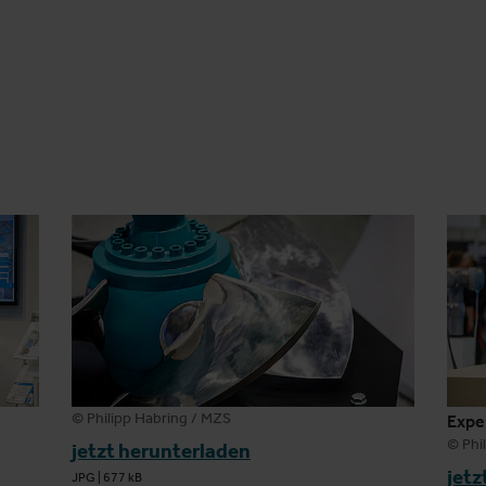
© Philipp Habring / MZS
Expe
© Phi
jetzt herunterladen
jetz
JPG
|
677 kB