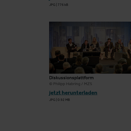
JPG
|
776 kB
Diskussionsplattform
© Philipp Habring / MZS
jetzt herunterladen
JPG
|
0.92 MB