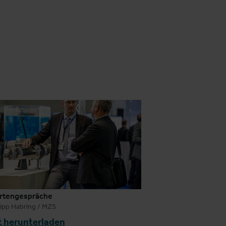
rtengespräche
lipp Habring / MZS
t herunterladen