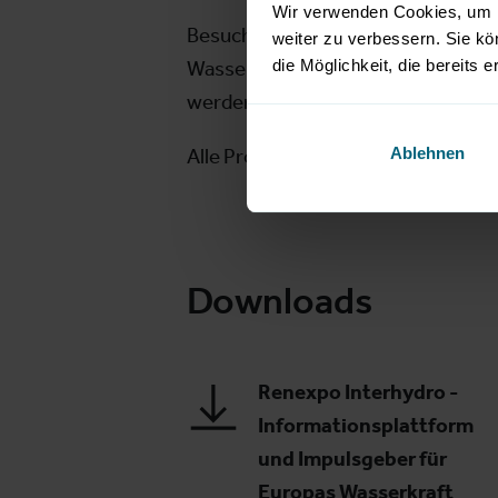
Wir verwenden Cookies, um I
Besucher und Aussteller profitier
weiter zu verbessern. Sie kö
Wasserkraft. Die Hydro-Profis sch
die Möglichkeit, die bereits e
werden will.
Alle Programmpunkte sind im Messe
Ablehnen
Downloads
Renexpo Interhydro -
Informationsplattform
und Impulsgeber für
Europas Wasserkraft