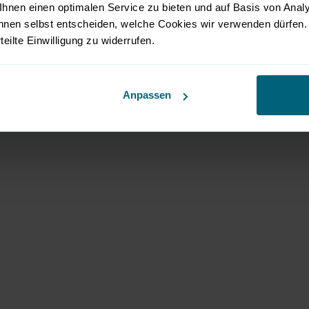
hnen einen optimalen Service zu bieten und auf Basis von Ana
en von einer geballten Dichte an Experten mit unterschi
nnen selbst entscheiden, welche Cookies wir verwenden dürfen. 
affen an zwei Tagen einen profunden Wissenspool, der a
rteilte Einwilligung zu widerrufen.
ticket inkludiert und ohne Anmeldung zugänglich.
Anpassen