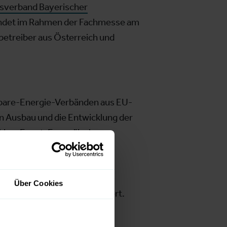
sverband Bayerischer
ndet im Rahmen der Fachmesse am
betreiber aus Österreich und
rbare-Energie-Verbänden aus EU-
 Ausbau und die Entwicklung der
making-Event. Europäische
llen mit den richtigen
 über Neuheiten in der EU-
 für die Wasserkraftbranche
Über Cookies
PEN@Hydropower" präsentiert.