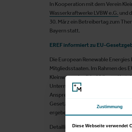
In Kooperation mit dem Verein Kle
Wasserkraftwerke LVBW e.G.
und 
30. März ein Betreibertag zum The
Bayern statt.
EREF informiert zu EU-Gesetzg
Die European Renewable Energies 
Mitgliedsstaaten. Im Rahmen des 
Kleinwasserkraft in Afrika und Lat
Unternehmen, die an einer Investiti
Ansprechpersonen aus Afrika in Ko
Gesetzgebung, welche sich aus dem
Zustimmung
ergeben. Außerdem werden die ne
Diese Webseite verwendet 
Detaillierte Programminfos:
https: