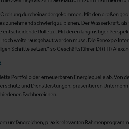
 die zwei Tage als zentrale Plattform zum Informieren 
ie Ordnung durcheinandergekommen. Mit den großen geo
 zunehmend schwierig zu planen. Der Wasserkraft, als t
entscheidende Rolle zu. Mit deren langfristiger Perspek
as noch weiter ausgebaut werden muss. Die Renexpo Inter
digen Schritte setzen.“ so Geschäftsführer DI (FH) Alexa
t
lette Portfolio der erneuerbaren Energiequelle ab. Von 
erschutz und Dienstleistungen, präsentieren Unterneh
chiedenen Fachbereichen.
nem umfangreichen, praxisrelevanten Rahmenprogramm 