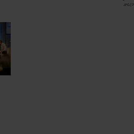
JPG
|
7