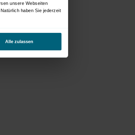
lysen unsere Webseiten
edlichem Zugang zum Thema
Natürlich haben Sie jederzeit
ls Innovationsmotor genutzt
Alle zulassen