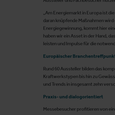
Aussteller und Fachbesucher nutzen
„Am Energiemarkt in Europa ist d
daran knüpfende Maßnahmen wird es
Energiegewinnung, kommt hier eine 
haben wir ein Asset in der Hand, d
leisten und Impulse für die notwen
Europäischer Branchentreffpunk
Rund 60 Aussteller bilden das komp
Kraftwerkstypen bis hin zu Gewäss
und Trends in insgesamt zehn vers
Praxis- und dialogorientiert
Messebesucher profitieren von ei