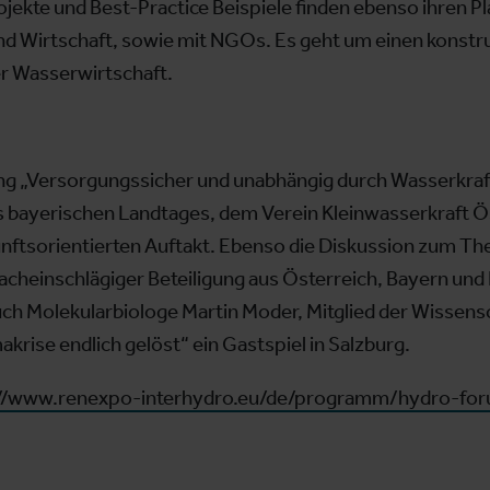
kte und Best-Practice Beispiele finden ebenso ihren Pl
nd Wirtschaft, sowie mit NGOs. Es geht um einen konstr
er Wasserwirtschaft.
nung „Versorgungssicher und unabhängig durch Wasserkra
s bayerischen Landtages, dem Verein Kleinwasserkraft Ö
unftsorientierten Auftakt. Ebenso die Diskussion zum Th
acheinschlägiger Beteiligung aus Österreich, Bayern und 
 Molekularbiologe Martin Moder, Mitglied der Wissens
akrise endlich gelöst“ ein Gastspiel in Salzburg.
://www.renexpo-interhydro.eu/de/programm/hydro-fo