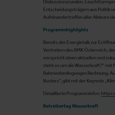
Diskussionsrunden. Leuchtturmproje
Entscheidungsträgern aus Politik u
Aufeinandertreffen aller Akteure d
Programmhighlights
Bereits der Energietalk zur Eröff
Vertretern des BMK Österreich, de
verspricht einen aktuellen und zuk
steht es um die Wasserkraft?“ mit f
Rahmenbedingungen Rechnung. Auch
Busters“, gibt mit der Keynote „Klim
Detaillierte Programminfos:
https
Betreibertag Wasserkraft