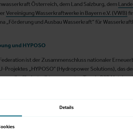
inwasserkraft Österreich, dem Land Salzburg, dem
Lande
der
Vereinigung Wasserkraftwerke in Bayern e.V. (VWB)
fi
ma „Förderung und Ausbau Wasserkraft“ für Wasserkraft
ebung und HYPOSO
Federation ist der Zusammenschluss nationaler Erneue
EU-Projektes „HYPOSO“ (Hydropower Solutions), das den
einamerika fördert, gibt es am ersten Tag ein B2B Match
on oder an der Lieferung von Anlagen interessiert sind, so
ntakt kommen. Am zweiten Messetag informiert die EREF
 europäischen Green Deal und der REPowerEU Initiative
Details
uen EU-Wasserkraftprojekte "ETIP Hydropower" und "
Cookies
//www.renexpo-interhydro.eu/de/programm/eref/