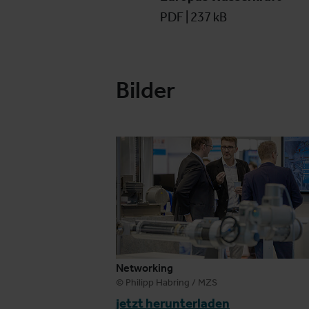
PDF
|
237 kB
Bilder
Networking
© Philipp Habring / MZS
jetzt herunterladen