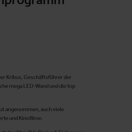
er Kribus, Geschäftsführer der
liche mega LED-Wand und die top
gut angenommen, auch viele
te und Kinofilme.