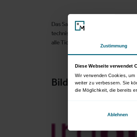
Das Salzburg Openair ist Drive-in-E
technischer Seite. Am Messegeländ
alle Ticket-Links finden Sie auf
www.
Zustimmung
Diese Webseite verwendet 
Wir verwenden Cookies, um I
Bilder
weiter zu verbessern. Sie kö
die Möglichkeit, die bereits e
Ablehnen