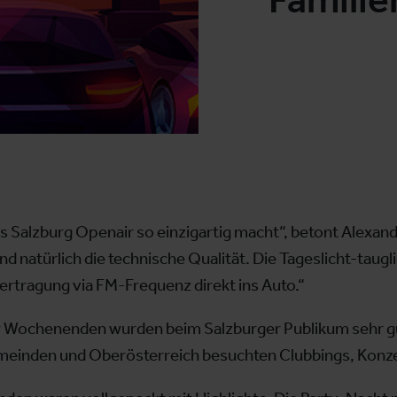
 Salzburg Openair so einzigartig macht“, betont Alexand
natürlich die technische Qualität. Die Tageslicht-taug
rtragung via FM-Frequenz direkt ins Auto.“
ir Wochenenden wurden beim Salzburger Publikum sehr 
einden und Oberösterreich besuchten Clubbings, Konzer