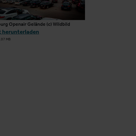
burg Openair Gelände (c) Wildbild
t herunterladen
.07 MB