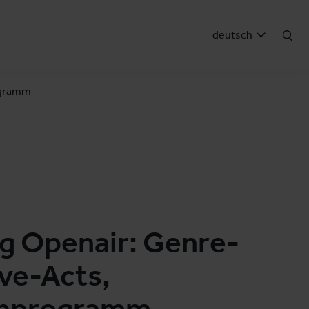
deutsch
ogramm
g Openair: Genre-
ive-Acts,
enprogramm