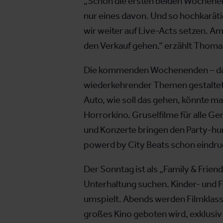
„Schon die ersten beiden Wochenend
nur eines davon. Und so hochkarät
wir weiter auf Live-Acts setzen. Am 
den Verkauf gehen.“ erzählt Thoma
Die kommenden Wochenenden – das
wiederkehrender Themen gestaltet.
Auto, wie soll das gehen, könnte ma
Horrorkino. Gruselfilme für alle 
und Konzerte bringen den Party-hun
powerd by City Beats schon eindru
Der Sonntag ist als „Family & Frien
Unterhaltung suchen. Kinder- un
umspielt. Abends werden Filmklassi
großes Kino geboten wird, exklusiv