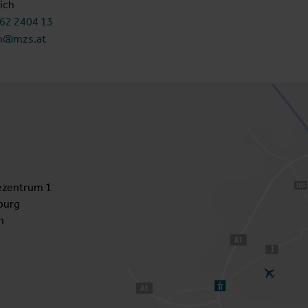
ich
662 2404 13
n@mzs.at
zentrum 1
burg
h
1