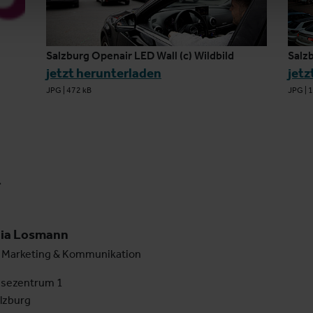
Salzburg Openair LED Wall (c) Wildbild
Salz
jetzt herunterladen
jetz
JPG
|
472 kB
JPG
|
1
t
lia Losmann
 Marketing & Kommunikation
sezentrum 1
lzburg