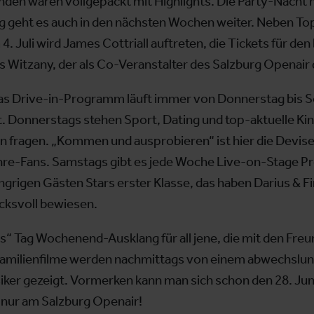
en waren vollgepackt mit Highlights. Die Party-Nacht m
ig geht es auch in den nächsten Wochen weiter. Neben 
4. Juli wird James Cottriall auftreten, die Tickets für de
s Witzany, der als Co-Veranstalter des Salzburg Openai
 Drive-in-Programm läuft immer von Donnerstag bis S
 Donnerstags stehen Sport, Dating und top-aktuelle K
n fragen. „Kommen und ausprobieren“ ist hier die Devise!
Genre-Fans. Samstags gibt es jede Woche Live-on-Stage 
grigen Gästen Stars erster Klasse, das haben Darius & 
cksvoll bewiesen.
ds“ Tag Wochenend-Ausklang für all jene, die mit den Freu
d Familienfilme werden nachmittags von einem abwechs
ker gezeigt. Vormerken kann man sich schon den 28. Juni
 nur am Salzburg Openair!