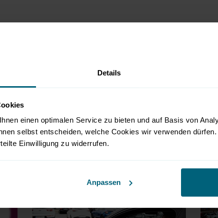
ntertainment erster Klasse, nicht nur was die Programmvi
e gelegen ist es ideal aus der Stadt und dem Umland er
salzburgopenair.at
Details
Cookies
hnen einen optimalen Service zu bieten und auf Basis von Ana
nnen selbst entscheiden, welche Cookies wir verwenden dürfen. 
rteilte Einwilligung zu widerrufen.
Anpassen