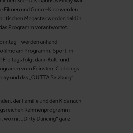
it den Star-DJs Darius & Finlay war
Top-Filmen und Genre-Kino werden
n britischen Megastar werden bald in
r das Programm verantwortet.
onntag – werden anhand
inofilme am Programm. Sport im
 Freitags folgt dann Kult- und
Programm vom Feinsten. Clubbings
Finlay und das „OUTTA Salzburg“
nden, der Familie und den Kids nach
lungsreichen Rahmenprogramm
, wo mit „Dirty Dancing“ ganz