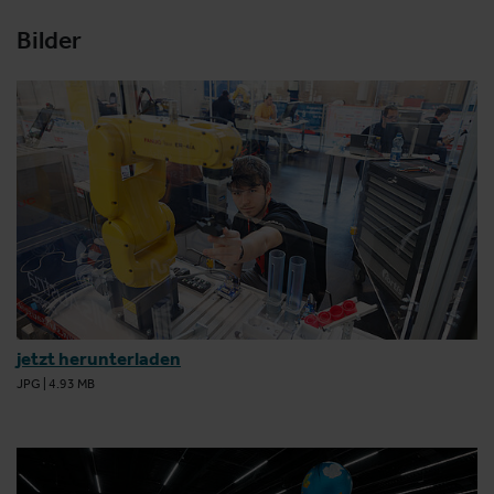
Bilder
jetzt herunterladen
JPG
|
4.93 MB