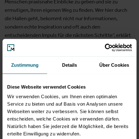
Menschen praxisnahe Einblicke zu geben und sie zu
ermutigen, ihren eigenen Weg zu finden. Wer hier durch
die Hallen geht, bekommt nicht nur Informationen,
sondern echte Inspiration und oft auch den
entscheidenden Impuls für die nächsten Schritte“, erklärt
Christian Wenninger, Bereichsleitung Messen B2C,
Messezentrum Salzburg.
Zustimmung
Details
Über Cookies
BeSt Salzburg: Perspektiven für Studium und
Weiterbildung
Diese Webseite verwendet Cookies
Die BeSt Salzburg richtet den Blick auf weiterführende
Bildungswege. Mehr als 75 Aussteller, darunter
Wir verwenden Cookies, um Ihnen einen optimalen
Universitäten, Fachhochschulen und
Service zu bieten und auf Basis von Analysen unsere
Webseiten weiter zu verbessern. Sie können selbst
Weiterbildungseinrichtungen, zeigen vielfältige
entscheiden, welche Cookies wir verwenden dürfen.
Karrierepfade – von Studium über Umschulung bis hin zu
Natürlich haben Sie jederzeit die Möglichkeit, die bereits
Zusatzqualifikationen. Im Vortragsbereich werden
erteilte Einwilligung zu widerrufen.
unterschiedliche Studiengänge und Berufsfelder