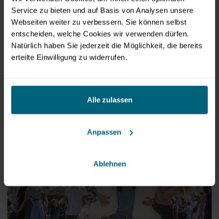
Service zu bieten und auf Basis von Analysen unsere
Webseiten weiter zu verbessern. Sie können selbst
entscheiden, welche Cookies wir verwenden dürfen.
Vergnügungspark
Natürlich haben Sie jederzeit die Möglichkeit, die bereits
© MZS/Wildbild
erteilte Einwilligung zu widerrufen.
jetzt herunterladen
JPG
|
28 MB
Alle zulassen
Anpassen
Ablehnen