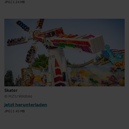
JPG
|
1.24 MB
Skater
© MZS/Wildbild
jetzt herunterladen
JPG
|
1.45 MB