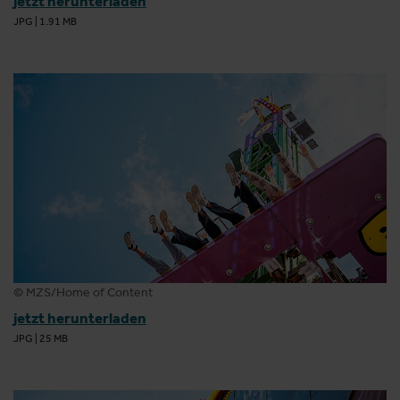
jetzt herunterladen
JPG
|
1.91 MB
© MZS/Home of Content
jetzt herunterladen
JPG
|
25 MB