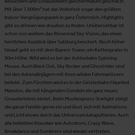
Besuchern und Schaustellern gleichermaßen geschätzt.
Mit über 7.000m² hat das Volksfest sogar den größten
Indoor-Vergnügungspark in ganz Österreich. Highlights
gibt es drinnen wie draußen zu finden. Unübersehbar ist
schon von weitem das Riesenrad Sky Vision, das einen
herrlichen Ausblick über Salzburg beschert. Noch höher
hinauf geht es mit dem Bayern Tower; ein Kettenprater in
90m Höhe. Wild wird es bei der Achterbahn Spinning
Mouse. Auch Black Out, Sky Rocker und Ghostrider sind
bei den Adrenalinjägern mit ihren wilden Fahrmanövern
beliebt. Zum Fürchten wird es in der Geisterbahn Haunted
Mansion, die mit hängenden Gondeln ein ganz neues
Gruselerlebnis bietet. Beim Musikexpress Starlight steigt
die ganze Familie gerne ein und lässt sich mit Animations-
und Lichtshows durch das Universum katapultieren. Auch
alle beliebten Klassiker wie Autodrom, Crazy Wave,
Breakdance und Sombrero sind wieder vertreten.