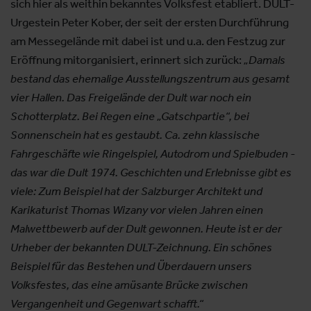
sich hier als weithin bekanntes Volksfest etabliert. DULT-
Urgestein Peter Kober, der seit der ersten Durchführung
am Messegelände mit dabei ist und u.a. den Festzug zur
Eröffnung mitorganisiert, erinnert sich zurück:
„Damals
bestand das ehemalige Ausstellungszentrum aus gesamt
vier Hallen. Das Freigelände der Dult war noch ein
Schotterplatz. Bei Regen eine „Gatschpartie“, bei
Sonnenschein hat es gestaubt. Ca. zehn klassische
Fahrgeschäfte wie Ringelspiel, Autodrom und Spielbuden -
das war die Dult 1974. Geschichten und Erlebnisse gibt es
viele: Zum Beispiel hat der Salzburger Architekt und
Karikaturist Thomas Wizany vor vielen Jahren einen
Malwettbewerb auf der Dult gewonnen. Heute ist er der
Urheber der bekannten DULT-Zeichnung. Ein schönes
Beispiel für das Bestehen und Überdauern unsers
Volksfestes, das eine amüsante Brücke zwischen
Vergangenheit und Gegenwart schafft.“