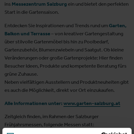
ins
Messezentrum Salzburg
ein und bietet den perfekten
Start in die Gartensaison.
Entdecken Sie Inspirationen und Trends rund um
Garten,
Balkon und Terrasse
– von kreativer Gartengestaltung
über stilvolle Gartenmöbel bis hin zu Poolbedarf,
Gartenzubehör, Blumenzwiebeln und Saatgut. Ob kleine
Veränderungen oder große Gartenprojekte: Hier finden
Besucher Ideen, Produkte und kompetente Beratung fürs
grüne Zuhause.
Neben vielfältigen Ausstellern und Produktneuheiten gibt
es auch die Möglichkeit, direkt vor Ort einzukaufen.
Alle Informationen unter:
www.garten-salzburg.at
Zeitgleich finden, im Rahmen der Salzburger
Frühjahrsmessen, folgende Messen statt:
Automesse Salzburg
- Mobilität live erleben!