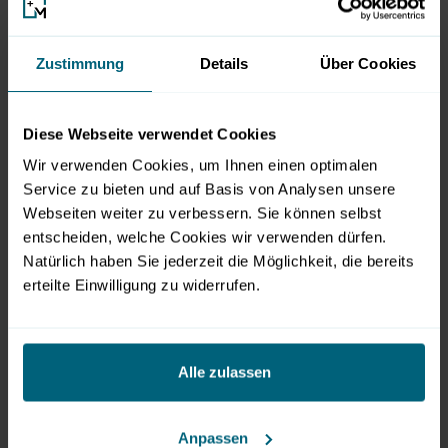
Freizeit Messe Salzburg
- Hier beginnt dein nächstes
Abenteuer!
Zustimmung
Details
Über Cookies
Diese Webseite verwendet Cookies
Wir verwenden Cookies, um Ihnen einen optimalen
Service zu bieten und auf Basis von Analysen unsere
Webseiten weiter zu verbessern. Sie können selbst
Veranstalter
entscheiden, welche Cookies wir verwenden dürfen.
Natürlich haben Sie jederzeit die Möglichkeit, die bereits
Messezentrum Salzburg GmbH
erteilte Einwilligung zu widerrufen.
Am Messezentrum 1
5020 Salzburg, Austria
T: +43 662 24 04 0
Alle zulassen
office@messezentrum-salzburg.at
www.messezentrum-salzburg.at
Anpassen