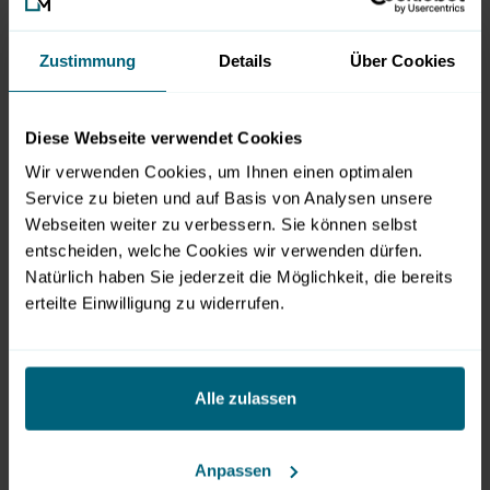
unserer tollen Tombolapreise.
Die Veranstaltung garantiert eine legendären Samstag
Zustimmung
Details
Über Cookies
Abend und ein unvergessliches Eventerlebnis. Der Einlass
ist ab 16 Jahren gestattet. Bitte beachten Sie, dass sie bei
Diese Webseite verwendet Cookies
der Einlasskontrolle und dem Sicherheitscheck Ihre
Wir verwenden Cookies, um Ihnen einen optimalen
Eintrittskarte mit dem entsprechenden QR Code und
Service zu bieten und auf Basis von Analysen unsere
einen amtlichen Lichtbildausweis mitzuführen haben.
Webseiten weiter zu verbessern. Sie können selbst
entscheiden, welche Cookies wir verwenden dürfen.
Natürlich haben Sie jederzeit die Möglichkeit, die bereits
erteilte Einwilligung zu widerrufen.
Öffnungszeiten
Alle zulassen
30.09.2023
Einlass: 20:00 Uhr
Anpassen