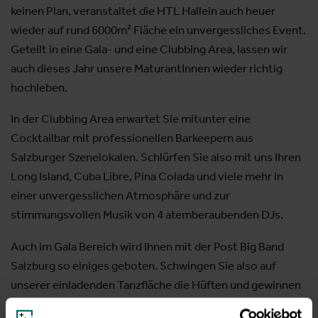
keinen Plan, veranstaltet die HTL Hallein auch heuer
wieder auf rund 6000m² Fläche ein unvergessliches Event.
Geteilt in eine Gala- und eine Clubbing Area, lassen wir
auch dieses Jahr unsere MaturantInnen wieder richtig
hochleben.
In der Clubbing Area erwartet Sie mitunter eine
Cocktailbar mit professionellen Barkeepern aus
Salzburger Szenelokalen. Schlürfen Sie also mit uns Ihren
Long Island, Cuba Libre, Pina Colada und viele mehr in
einer unvergesslichen Atmosphäre und zur
stimmungsvollen Musik von 4 atemberaubenden DJs.
Auch im Gala Bereich wird Ihnen mit der Post Big Band
Salzburg so einiges geboten. Schwingen Sie also auf
unserer einladenden Tanzfläche die Hüften und gewinnen
Sie mit etwas Glück, bei unserem Glücksrad oder einen