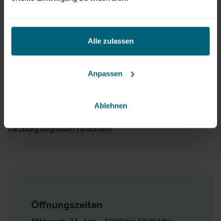
Erstmals haben zertifizierte Wassermeister:innen die
Möglichkeit, von flexiblen Ticketoptionen zu profitieren.
Alle zulassen
Tagesticket (EUR 450,–) inklusive 15
Weiterbildungspunkten.
Anpassen
Hier geht’s zur
Anmeldung
.
Zugang zur Fachmesse ist
GRATIS
Ablehnen
Wir freuen uns darauf, Sie im Juni 2026 persönlich in
Salzburg begrüßen zu dürfen!
Öffnungszeiten
Mittwoch, 24. Juni
10.00 bis 18:00 Uhr