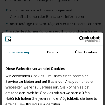
sich über aktuelle Entwicklungen und
Zukunftsthemen der Branche zu informieren
hochkarätige Fachvorträge aus erster Hand zu erleben
an der festlichen Kongresseröffnung und dem Gala-
Abend teilzunehmen
führende Unternehmen der Branche auf der
Fachmesse zu treffen
Zustimmung
Details
Über Cookies
Parallel zum Kongress präsentiert die
Fachmesse
eine
beeindruckende Leistungsschau der Industrie. Entdecken
Diese Webseite verwendet Cookies
Sie neueste Produkte, innovative Dienstleistungen und
Wir verwenden Cookies, um Ihnen einen optimalen
praxisnahe Lösungen. Ein Besuch der Messe (ohne
Service zu bieten und auf Basis von Analysen unsere
Kongressbesuch) ist mit kostenfreier Tageskarte möglich.
Webseiten weiter zu verbessern. Sie können selbst
entscheiden, welche Cookies wir verwenden dürfen.
Neu: Flexible Tickets für zertifizierte
Natürlich haben Sie jederzeit die Möglichkeit, die bereits
Wassermeister*innen
erteilte Einwilligung zu widerrufen.