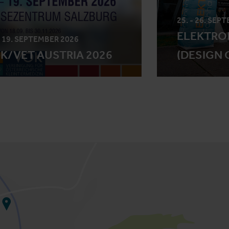
25. - 26. SEP
ELEKTRO
- 19. SEPTEMBER 2026
K/VET AUSTRIA 2026
(DESIGN 