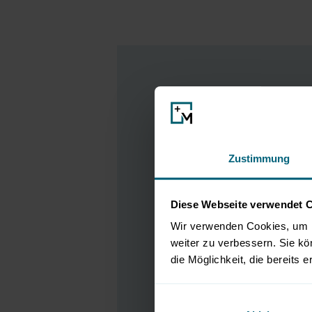
Veranstalter
Stocklots & Volume Goods 
Zustimmung
Rondweg Zuid 85
7102JD Winterswijk
The Netherlands
Diese Webseite verwendet 
Wir verwenden Cookies, um I
E-Mail:
danny@svgfair.co
weiter zu verbessern. Sie kö
die Möglichkeit, die bereits e
Phone: +31 (0)6 15002727.