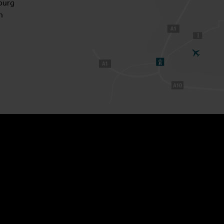
burg
h
1