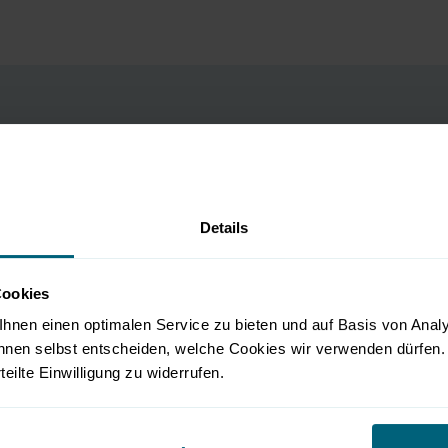
Fair
Details
Cookies
hnen einen optimalen Service zu bieten und auf Basis von Ana
m
nnen selbst entscheiden, welche Cookies wir verwenden dürfen. 
rteilte Einwilligung zu widerrufen.