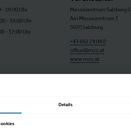
 - 19:00 Uhr
Messezentrum Salzburg
Am Messezentrum 1
00 - 19:00 Uhr
5020 Salzburg
00 - 17:00 Uhr
+43 662 24 04 0
office@mzs.at
www.mzs.at
Details
Cookies