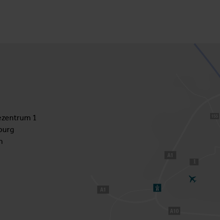
zentrum 1
burg
h
1