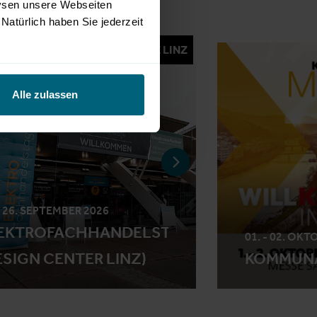
lysen unsere Webseiten
Natürlich haben Sie jederzeit
MESSE LINZ
Alle zulassen
- 26. SEPTEMBER 2026
EKTROFACHHANDELSTAGE
01. - 02. OKT
ESIGN CENTER LINZ)
KOMMUNA