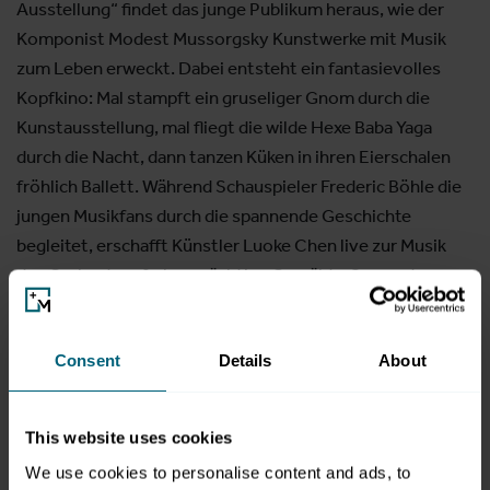
Ausstellung“ findet das junge Publikum heraus, wie der
Komponist Modest Mussorgsky Kunstwerke mit Musik
zum Leben erweckt. Dabei entsteht ein fantasievolles
Kopfkino: Mal stampft ein gruseliger Gnom durch die
Kunstausstellung, mal fliegt die wilde Hexe Baba Yaga
durch die Nacht, dann tanzen Küken in ihren Eierschalen
fröhlich Ballett. Während Schauspieler Frederic Böhle die
jungen Musikfans durch die spannende Geschichte
begleitet, erschafft Künstler Luoke Chen live zur Musik
des Orchesters farbenprächtige Gemälde. So werden
Klänge nicht nur hörbar, sondern auch sichtbar. Neben
dem Konzert wartet ein buntes Rahmenprogramm mit
Consent
Details
About
Bastelstationen, Kinderschminken, Instrumente-
Ausprobieren und vielen Überraschungen auf das
Publikum. Ein Musikerlebnis zum Staunen, Lauschen und
This website uses cookies
Mitmachen!
We use cookies to personalise content and ads, to