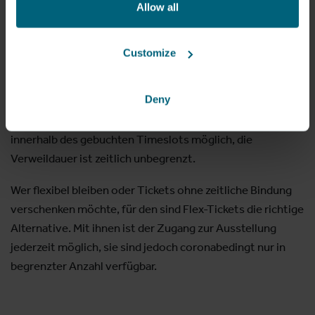
faszinierende Reise ins Innere des menschlichen Körpers
Allow all
begeben. Aufgrund der allgemeinen Bestimmungen im
Zuge der Corona-Pandemie herrscht in der Ausstellung
Customize
Maskenpflicht. Um Einlass und Besucherführung zu
optimieren, ist beim Ticketkauf im Vorverkauf die
Deny
Buchung eines Zeitfensters erforderlich. Mit dem
Zeitfenster-Ticket ist der Zugang zur Ausstellung
innerhalb des gebuchten Timeslots möglich, die
Verweildauer ist zeitlich unbegrenzt.
Wer flexibel bleiben oder Tickets ohne zeitliche Bindung
verschenken möchte, für den sind Flex-Tickets die richtige
Alternative. Mit ihnen ist der Zugang zur Ausstellung
jederzeit möglich, sie sind jedoch coronabedingt nur in
begrenzter Anzahl verfügbar.