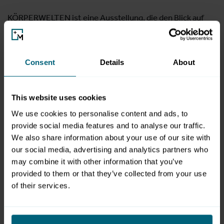
KÖRPERWELTEN ist eine Ausstellung, die den Blick auf
uns selbst und unsere Lebensweise nachhaltig verändert.
Mehr als 50 Millionen Menschen weltweit haben sich
bereits auf diese Selbstentdeckungsreise begeben.
Consent
Details
About
Beginnend vom Skelett des Menschen über das
Zusammenwirken der Muskulatur bis hin zur Entwicklung
This website uses cookies
im Mutterleib erhält der Besucher ein detailliertes Bild
über den Aufbau seines Innenlebens. Anhand
We use cookies to personalise content and ads, to
faszinierender Präparate werden für jedermann
provide social media features and to analyse our traffic.
We also share information about your use of our site with
verständlich Organfunktionen und häufige Erkrankungen
our social media, advertising and analytics partners who
erläutert. Rund 200 Exponate gibt es in Salzburg zu sehen,
may combine it with other information that you’ve
darunter 20 Ganzkörperexponate sowie Teilplastinate,
provided to them or that they’ve collected from your use
transparente Körperscheiben und einzelne Organe.
of their services.
Unter Einhaltung von Hygiene- und
Abstandsregeln können sich Besucher auf eine