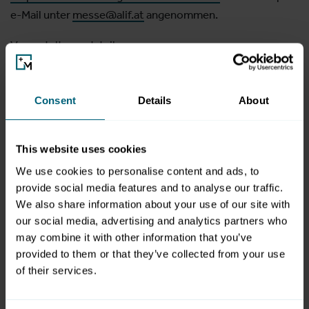
e-Mail unter
messe@alif.at
angenommen.
Veranstaltungsdetails:
• Datum: 03. bis 06. April 2026
• Ort: Messe Salzburg (Halle 8-9-10C)
• Veranstalter: Alif Islamische Föderation Linz | www.alif.at
Consent
Details
About
• Email: messe@alif.at
• Standreservierung: 0681 204 080 86
This website uses cookies
• Kontakt: Mustafa Erdogdu Projektmanagment | 0660 29
We use cookies to personalise content and ads, to
33 204
provide social media features and to analyse our traffic.
We also share information about your use of our site with
our social media, advertising and analytics partners who
may combine it with other information that you’ve
Video
provided to them or that they’ve collected from your use
of their services.