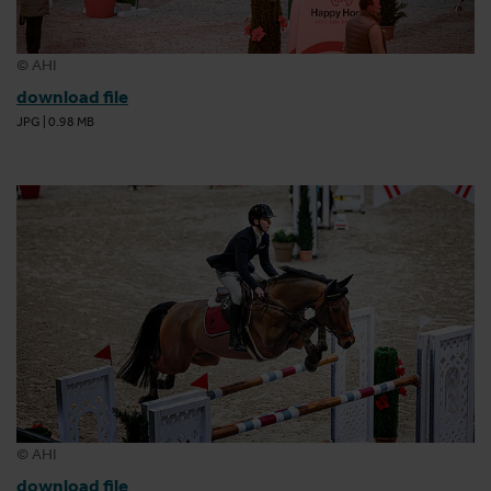
© AHI
download file
JPG
|
0.98 MB
© AHI
download file