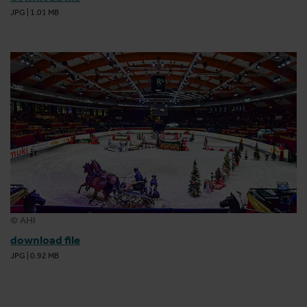
JPG
|
1.01 MB
© AHI
download file
JPG
|
0.92 MB