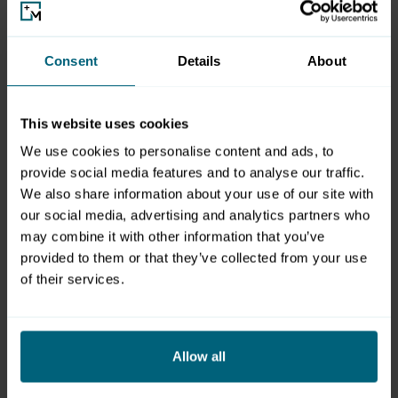
Salzburger Pferdesport, dem österreichischen
Pferdesport und auch dem internationalen Pferdesport
erhalten bleiben."
Consent
Details
About
Große Resonanz von Reitern und Sponsoren
This website uses cookies
"Eine große Motivation war für uns nicht nur, dass die
ganze Reitercommunity das Turnier unbedingt will
We use cookies to personalise content and ads, to
provide social media features and to analyse our traffic.
sondern auch, dass die aktiven Sponsoren und Personen,
We also share information about your use of our site with
die neu auf uns zugekommen sind, unbedingt dabei sein
our social media, advertising and analytics partners who
wollen.", so Thomas Kreidl, der u.a. die sportliche Planung
may combine it with other information that you’ve
verantwortet. "Nach Salzburg kommen, ist wie
provided to them or that they’ve collected from your use
heimkommen hat einer unserer langjährigen Partner
of their services.
gesagt und das empfinden viele. Wir sind bereits am
Planen und werden alle gerne am Laufenden halten."
Allow all
Mehr Infos:
amadeushorseindoors.at