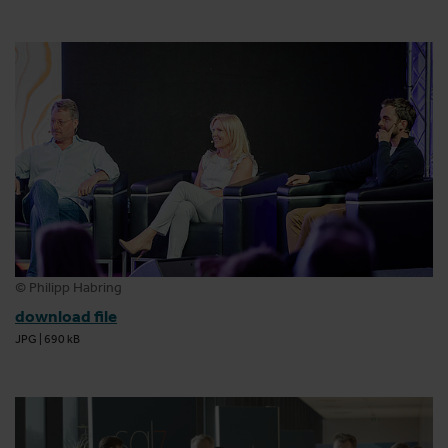
© Philipp Habring
download file
JPG
|
690 kB