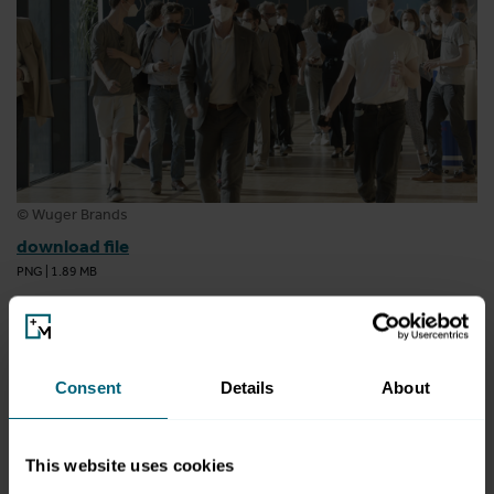
© Wuger Brands
download file
PNG
|
1.89 MB
Consent
Details
About
This website uses cookies