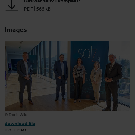
Das war salz21 kompakt!
PDF
|
566 kB
Images
© Doris Wild
download file
JPG
|
1.19 MB