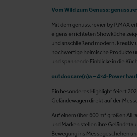
Vom Wild zum Genuss: genuss.re
Mit dem genuss.revier by P.MAX erh
eigens errichteten Showküche zeige
und anschließend modern, kreativ 
hochwertige heimische Produkte u
und spannende Einblicke in die Küch
outdoor.are(n)a – 4×4-Power hau
Ein besonderes Highlight feiert 20
Geländewagen direkt auf der Messe 
Auf einem über 600 m² großen Allr
und Marken stellen ihre Geländetaug
Bewegung ins Messegeschehen und m