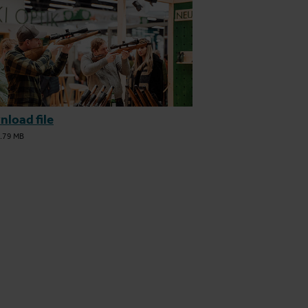
load file
.79 MB