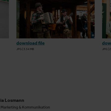
download file
down
JPG
|
3.54 MB
JPG
|
2
lia Losmann
 Marketing & Kommunikation