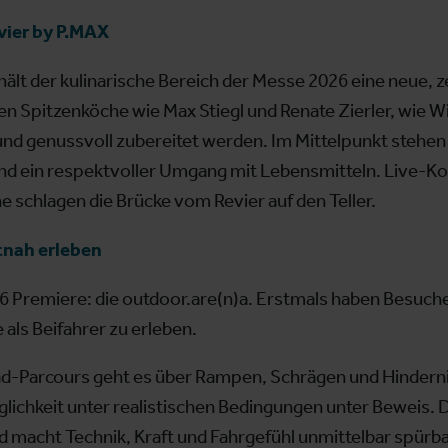
vier by P.MAX
ält der kulinarische Bereich der Messe 2026 eine neue, z
n Spitzenköche wie Max Stiegl und Renate Zierler, wie Wi
und genussvoll zubereitet werden. Im Mittelpunkt stehe
nd ein respektvoller Umgang mit Lebensmitteln. Live-K
e schlagen die Brücke vom Revier auf den Teller.
tnah erleben
26 Premiere: die outdoor.are(n)a. Erstmals haben Besuch
als Beifahrer zu erleben.
ad-Parcours geht es über Rampen, Schrägen und Hinderni
lichkeit unter realistischen Bedingungen unter Beweis. D
acht Technik, Kraft und Fahrgefühl unmittelbar spürba