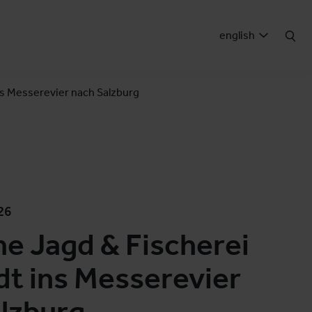
english
ns Messerevier nach Salzburg
26
e Jagd & Fischerei
dt ins Messerevier
lzburg