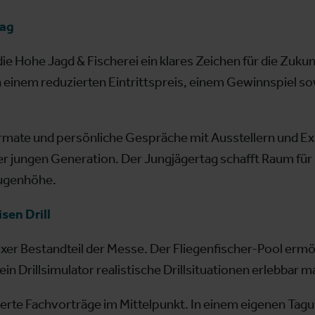
tag
ie Hohe Jagd & Fischerei ein klares Zeichen für die Zuku
n einem reduzierten Eintrittspreis, einem Gewinnspiel so
ate und persönliche Gespräche mit Ausstellern und Exp
er jungen Generation. Der Jungjägertag schafft Raum für
Augenhöhe.
sen Drill
fixer Bestandteil der Messe. Der Fliegenfischer-Pool ermög
in Drillsimulator realistische Drillsituationen erlebbar m
dierte Fachvorträge im Mittelpunkt. In einem eigenen T