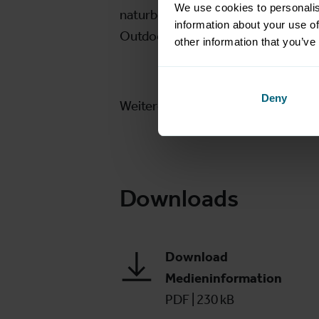
We use cookies to personalis
naturbegeisterte Besucher – die Me
information about your use of
Outdoor.
other information that you’ve
Deny
Weitere Informationen finden Sie u
Downloads
Download
Medieninformation
PDF
|
230 kB