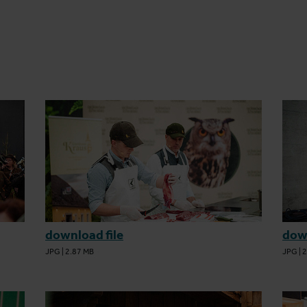
download file
down
JPG
|
2.87 MB
JPG
|
2