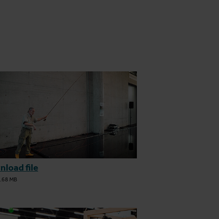
load file
.68 MB