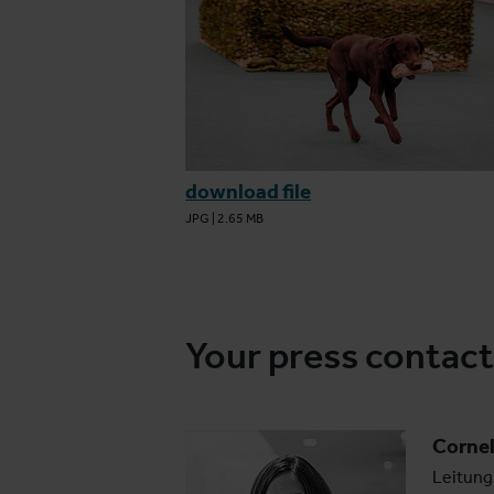
download file
JPG
|
2.65 MB
Your press contact
Corne
Leitung