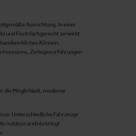
eitgemäße Ausrichtung. In einer
ld und Fisch fachgerecht zerwirkt
n handwerkliches Können,
ochsessions, Zerlegevorführungen
er die Möglichkeit, moderne
sse. Unterschiedliche Fahrzeuge
ie outdoor.are(n)a bringt
r.