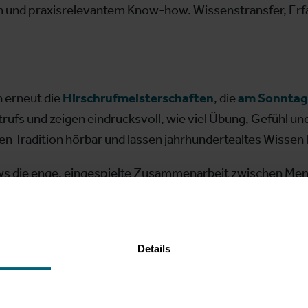
n und praxisrelevantem Know-how. Wissenstransfer, Erf
 erneut die
Hirschrufmeisterschaften
, die
am Sonntag
rufs und zeigen eindrucksvoll, wie viel Übung, Gefühl und
en Tradition hörbar und lassen jahrhundertealtes Wissen
s die enge, eingespielte Zusammenarbeit zwischen Mens
dung, Gehorsam und Einsatzgebiete der Jagdhunde – ans
e
Details
Plattform, Treffpunkt und Erlebnis zugleich. Sie verbindet
 Fischerei in all ihren Facetten erlebbar. Ob Fachpublik