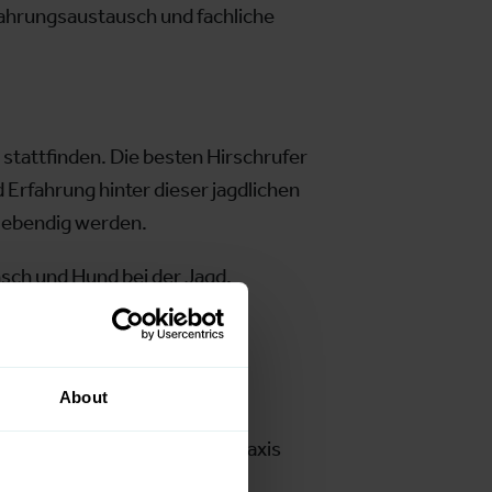
ahrungsaustausch und fachliche
stattfinden. Die besten Hirschrufer
 Erfahrung hinter dieser jagdlichen
 lebendig werden.
ch und Hund bei der Jagd.
chaulich, informativ und
About
 Tradition und Innovation, Praxis
um, Nachwuchs, Profis oder