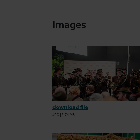
Images
download file
JPG
|
2.74 MB